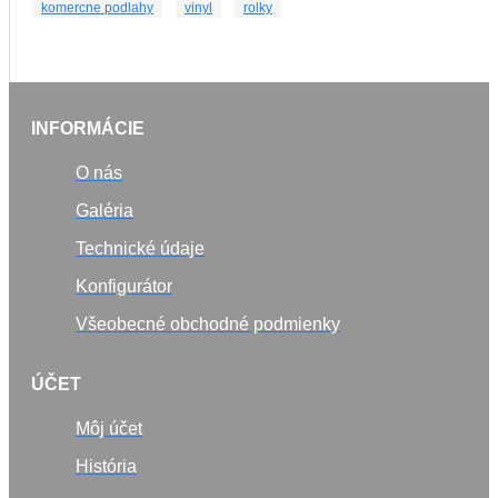
komercne podlahy
vinyl
rolky
INFORMÁCIE
O nás
Galéria
Technické údaje
Konfigurátor
Všeobecné obchodné podmienky
ÚČET
Môj účet
História