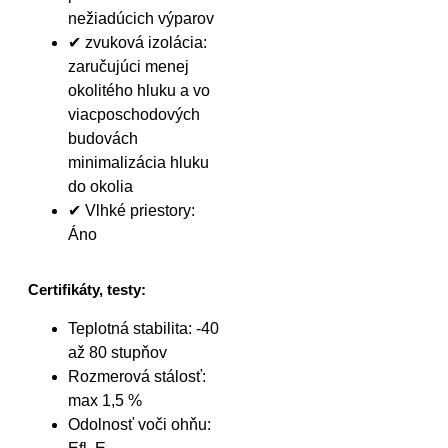
nežiadúcich výparov
✔ zvuková izolácia:
zaručujúci menej
okolitého hluku a vo
viacposchodových
budovách
minimalizácia hluku
do okolia
✔ Vlhké priestory:
Áno
Certifikáty, testy:
Teplotná stabilita: -40
až 80 stupňov
Rozmerová stálosť:
max 1,5 %
Odolnosť voči ohňu: