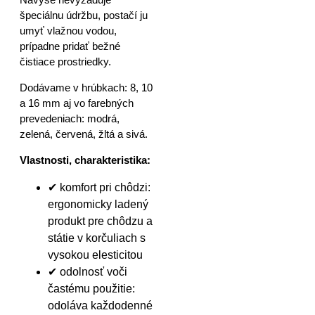
špeciálnu údržbu, postačí ju
umyť vlažnou vodou,
prípadne pridať bežné
čistiace prostriedky.
Dodávame v hrúbkach: 8, 10
a 16 mm aj vo farebných
prevedeniach: modrá,
zelená, červená, žltá a sivá.
Vlastnosti, charakteristika:
✔ komfort pri chôdzi:
ergonomicky ladený
produkt pre chôdzu a
státie v korčuliach s
vysokou elesticitou
✔ odolnosť voči
častému použitie:
odoláva každodenné