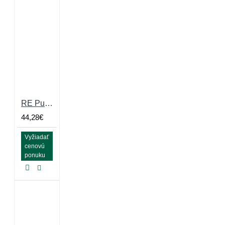
RE Puzzle Large Grey 10mm, drobné granule s 40%EPDM
44,28€
Vyžiadať
cenovú
ponuku