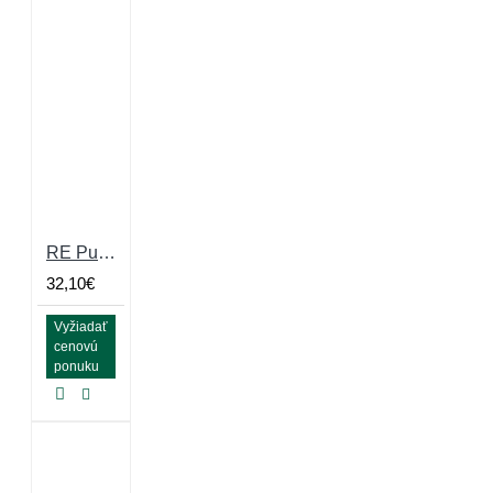
RE Puzzle Large Yellow Skates 10mm, drobné granule s 10%EPDM
32,10€
Vyžiadať
cenovú
ponuku