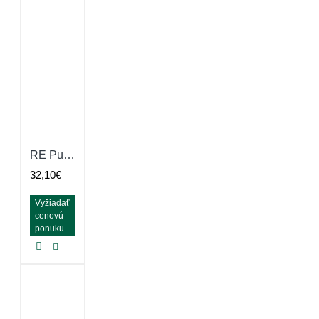
RE Puzzle Large 10% Grey Skates Granulátová 10mm
32,10€
Vyžiadať
cenovú
ponuku