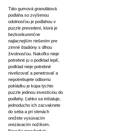
Táto gumová granulátová
podlaha so zvýšenou
odolnosťou je podlahou v
puzzle prevedení, ktorá je
bezkonkurenčne
najlacnejším riešením pre
zimné štadióny s dlhou
životnosťou. Nakoľko nieje
potrebné ju o podklad lepiť,
podklad nieje potrebné
nivelizovať a penetrovať a
nepotrebujete odbornú
pokládku je kúpa týchto
puzzle jedinou investíciou do
podlahy. Ľahko sa inštaluje,
jednoducho ich zacvaknete
do seba a pri stenách
orežete vysúvacím
orezávacím nožíkom.
Navyše nevyžaduje