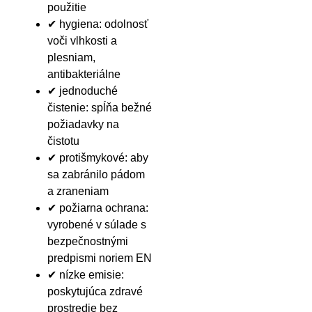
použitie
✔ hygiena: odolnosť
voči vlhkosti a
plesniam,
antibakteriálne
✔ jednoduché
čistenie: spĺňa bežné
požiadavky na
čistotu
✔ protišmykové: aby
sa zabránilo pádom
a zraneniam
✔ požiarna ochrana:
vyrobené v súlade s
bezpečnostnými
predpismi noriem EN
✔ nízke emisie:
poskytujúca zdravé
prostredie bez