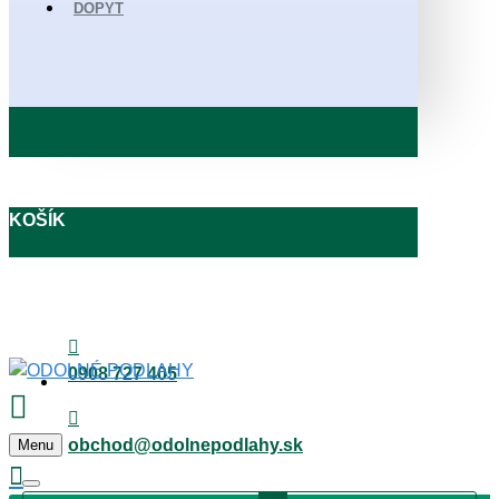
DOPYT
KOŠÍK
0908 727 405
obchod@odolnepodlahy.sk
Menu