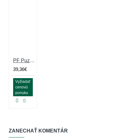
PF Puzzle Large Grey 5mm Eco
39,36€
Vyžiadať
cenovú
ponuku
ZANECHAŤ KOMENTÁR