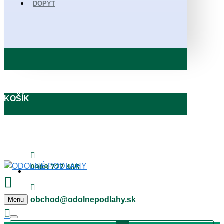
DOPYT
KOŠÍK
0908 727 405
obchod@odolnepodlahy.sk
Menu