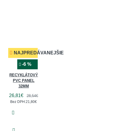
NAJPREDÁVANEJŠIE
-6 %
RECYKLÁTOVÝ
PVC PANEL
32MM
26,81€
28,54€
Bez DPH:21,80€