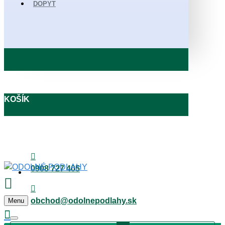
DOPYT
KOŠÍK
0908 727 405
obchod@odolnepodlahy.sk
Menu