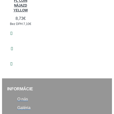
FL COIN
NÁJAZD
YELLOW
8,73€
Bez DPH:7,10€
INFORMÁCIE
O nás
Galéria