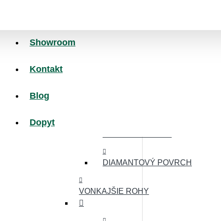
HLADKÝ POVRCH
MINCOVÝ POVRCH
Showroom
NÁJAZDOVÉ HRANY
Kontakt
Blog
MINCOVÝ POVRCH
Dopyt
HLADKÝ POVRCH
DIAMANTOVÝ POVRCH
VONKAJŠIE ROHY