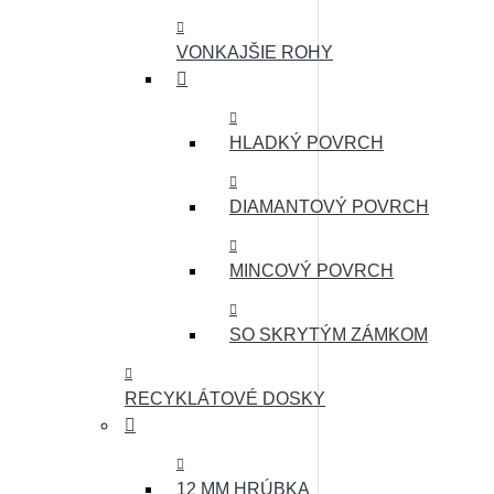
VONKAJŠIE ROHY
HLADKÝ POVRCH
DIAMANTOVÝ POVRCH
MINCOVÝ POVRCH
SO SKRYTÝM ZÁMKOM
RECYKLÁTOVÉ DOSKY
12 MM HRÚBKA