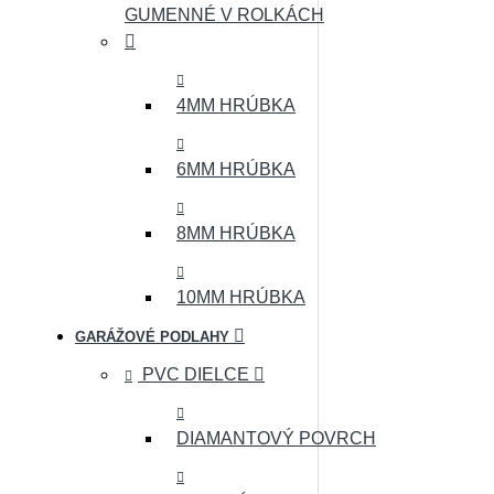
GUMENNÉ V ROLKÁCH
4MM HRÚBKA
6MM HRÚBKA
8MM HRÚBKA
10MM HRÚBKA
GARÁŽOVÉ PODLAHY
PVC DIELCE
DIAMANTOVÝ POVRCH