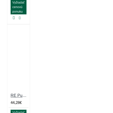
Vyžiadať
cenovú
ponuku
RE Puzzle Large Grey 10mm, drobné granule s 40%EPDM
44,28€
Vyžiadať