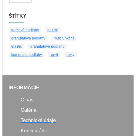
ŠTÍTKY
gumové podlahy
puzzle
granulátová podlahy
multifunkčné
elastic
granulátové podlahy
komercne podlahy
vinyl
rolky
INFORMÁCIE
O nás
Galéria
Technické údaje
Konfigurátor