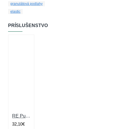
granulátová podlahy
elastic
PRÍSLUŠENSTVO
RE Puzzle Large Yellow Skates 10mm, drobné granule s 10%EPDM
32,10€