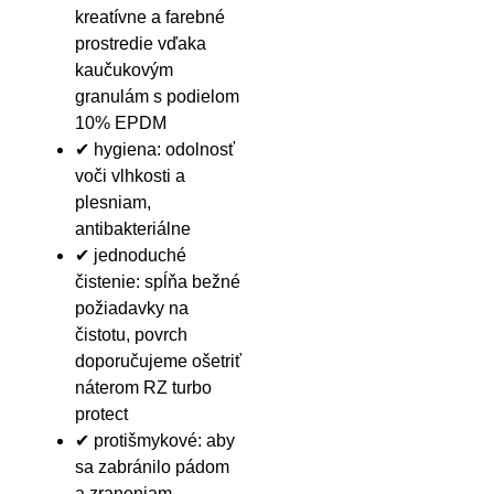
kreatívne a farebné
prostredie vďaka
kaučukovým
granulám s podielom
10% EPDM
✔ hygiena: odolnosť
voči vlhkosti a
plesniam,
antibakteriálne
✔ jednoduché
čistenie: spĺňa bežné
požiadavky na
čistotu, povrch
doporučujeme ošetriť
náterom RZ turbo
protect
✔ protišmykové: aby
sa zabránilo pádom
a zraneniam