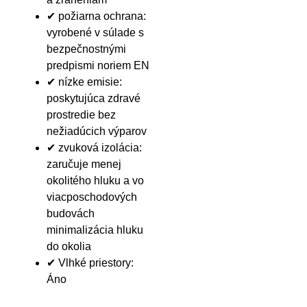
✔ požiarna ochrana:
vyrobené v súlade s
bezpečnostnými
predpismi noriem EN
✔ nízke emisie:
poskytujúca zdravé
prostredie bez
nežiadúcich výparov
✔ zvuková izolácia:
zaručuje menej
okolitého hluku a vo
viacposchodových
budovách
minimalizácia hluku
do okolia
✔ Vlhké priestory:
Áno