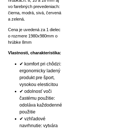
hrúbkach: 8, 10 a 16 mm aj
vo farebných prevedeniach:
čierna, modrá, sivá, červená
a zelená.
Cena je uvedená za 1 dielec
o rozmere 1980x980mm o
hrúbke 8mm
Vlastnosti, charakteristika:
✔ komfort pri chôdzi:
ergonomicky ladený
produkt pre šport,
vysokou elesticitou
✔ odolnosť voči
častému použitie:
odoláva každodenné
použitie
✔ vzhľadové
navrhnutie: vytvára