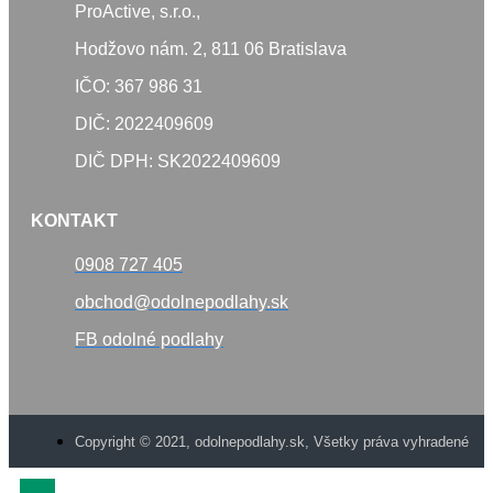
ProActive, s.r.o.,
Hodžovo nám. 2, 811 06 Bratislava
IČO: 367 986 31
DIČ: 2022409609
DIČ DPH: SK2022409609
KONTAKT
0908 727 405
obchod@odolnepodlahy.sk
FB odolné podlahy
Copyright © 2021, odolnepodlahy.sk, Všetky práva vyhradené