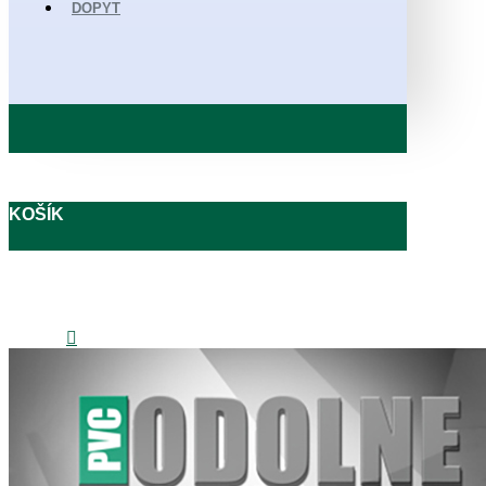
DOPYT
KOŠÍK
0908 727 405
obchod@odolnepodlahy.sk