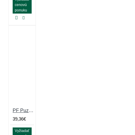
cenovú
ponuku
PF Puzzle Large Grey 5mm Eco
39,36€
Vyžiadať