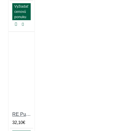
Vyžiadať
cenovú
ponuku
RE Puzzle Large 10% Grey Skates Granulátová 10mm
32,10€