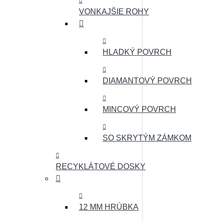
VONKAJŠIE ROHY
HLADKÝ POVRCH
DIAMANTOVÝ POVRCH
MINCOVÝ POVRCH
SO SKRYTÝM ZÁMKOM
RECYKLÁTOVÉ DOSKY
12 MM HRÚBKA