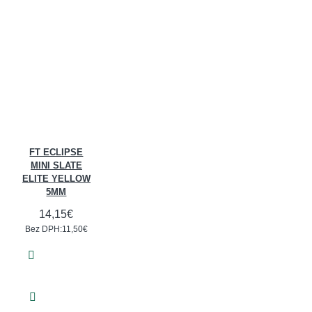
FT ECLIPSE
MINI SLATE
ELITE YELLOW
5MM
14,15€
Bez DPH:11,50€