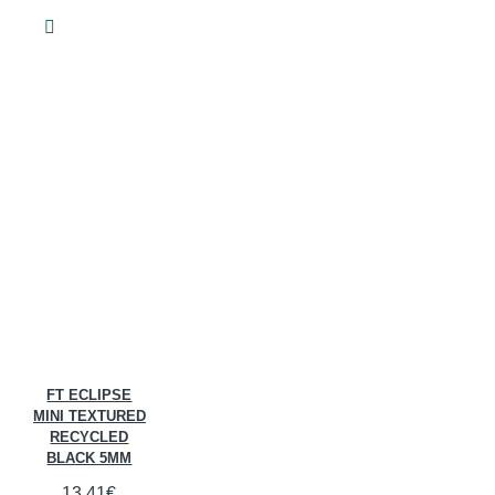
FT ECLIPSE
MINI TEXTURED
RECYCLED
BLACK 5MM
13,41€