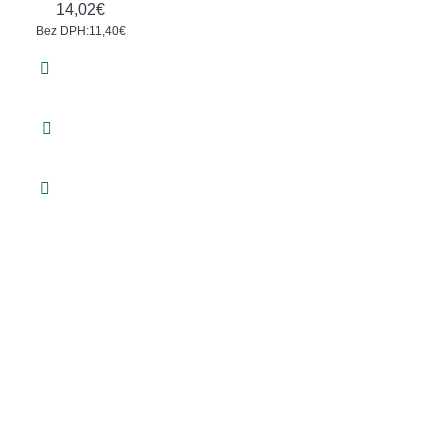
14,02€
Bez DPH:11,40€