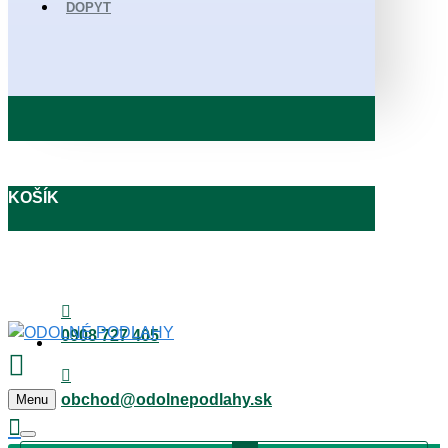
DOPYT
KOŠÍK
0908 727 405
obchod@odolnepodlahy.sk
Menu