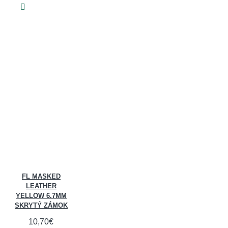
FL MASKED
LEATHER
YELLOW 6.7MM
SKRYTÝ ZÁMOK
10,70€