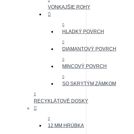
VONKAJŠIE ROHY
HLADKÝ POVRCH
DIAMANTOVÝ POVRCH
MINCOVÝ POVRCH
SO SKRYTÝM ZÁMKOM
RECYKLÁTOVÉ DOSKY
12 MM HRÚBKA