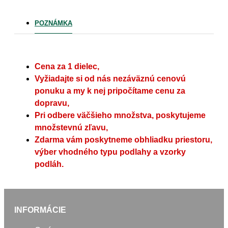
POZNÁMKA
Cena za 1 dielec,
Vyžiadajte si od nás nezáväznú cenovú
ponuku a my k nej pripočítame cenu za
dopravu,
Pri odbere väčšieho množstva, poskytujeme
množstevnú zľavu,
Zdarma vám poskytneme obhliadku priestoru,
výber vhodného typu podlahy a vzorky
podláh.
INFORMÁCIE