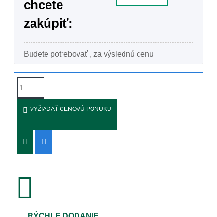
chcete
zakúpiť:
Budete potrebovať
, za výslednú cenu
VYŽIADAŤ CENOVÚ PONUKU
RÝCHLE DODANIE