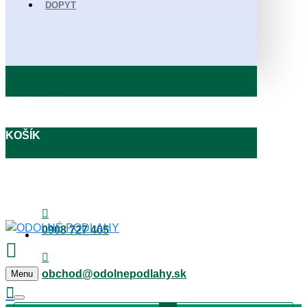
DOPYT
KOŠÍK
0908 727 405
obchod@odolnepodlahy.sk
Menu