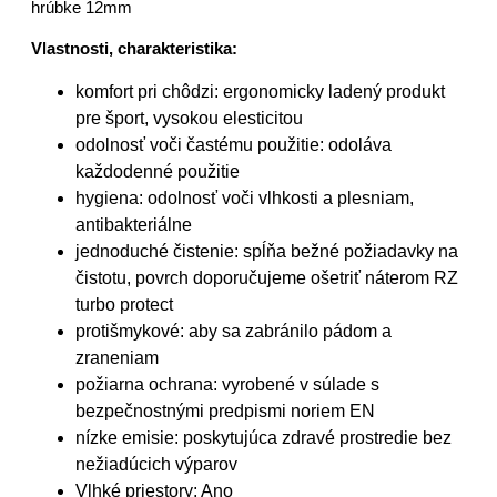
hrúbke 12mm
Vlastnosti, charakteristika:
komfort pri chôdzi: ergonomicky ladený produkt
pre šport, vysokou elesticitou
odolnosť voči častému použitie: odoláva
každodenné použitie
hygiena: odolnosť voči vlhkosti a plesniam,
antibakteriálne
jednoduché čistenie: spĺňa bežné požiadavky na
čistotu, povrch doporučujeme ošetriť náterom RZ
turbo protect
protišmykové: aby sa zabránilo pádom a
zraneniam
požiarna ochrana: vyrobené v súlade s
bezpečnostnými predpismi noriem EN
nízke emisie: poskytujúca zdravé prostredie bez
nežiadúcich výparov
Vlhké priestory: Ano