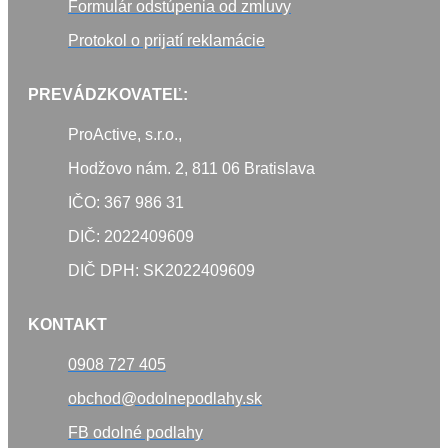
Formulár odstúpenia od zmluvy
Protokol o prijatí reklamácie
PREVÁDZKOVATEĽ:
ProActive, s.r.o.,
Hodžovo nám. 2, 811 06 Bratislava
IČO: 367 986 31
DIČ: 2022409609
DIČ DPH: SK2022409609
KONTAKT
0908 727 405
obchod@odolnepodlahy.sk
FB odolné podlahy