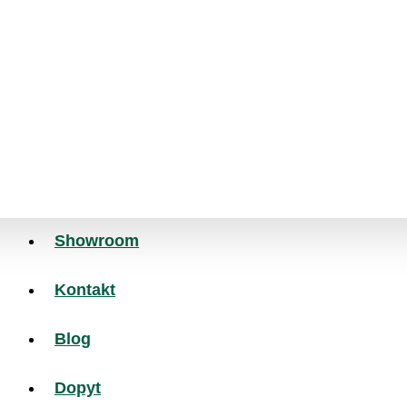
MINCOVÝ POVRCH
NÁJAZDOVÉ HRANY
MINCOVÝ POVRCH
HLADKÝ POVRCH
Showroom
DIAMANTOVÝ POVRCH
Kontakt
VONKAJŠIE ROHY
Blog
DIAMANTOVÝ POVRCH
Dopyt