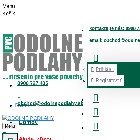
Menu
Košík
kontaktujte nás: 0908 7
email: obchod@odolne
Prihlásiť
Registrovať
0908 727 405
obchod@odolnepodlahy.sk
Menu
Domov
Menu
Akcie, zľavy