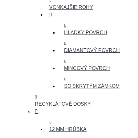
VONKAJŠIE ROHY
HLADKÝ POVRCH
DIAMANTOVÝ POVRCH
MINCOVÝ POVRCH
SO SKRYTÝM ZÁMKOM
RECYKLÁTOVÉ DOSKY
12 MM HRÚBKA