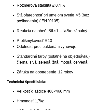
Rozmerová stabilita ≤ 0,4 %
Stálofarebnosť pri umelom svetle >5 (bez
poškodenia) ( EN20105)
Reakcia na oheň Bfl-s1 – ťažko zápalný
Protišmykovosť R10
Odolnosť proti baktériám vyhovuje
Štandardné farby (ostatné na objednávku)
čierna, sivá, zelená, žltá, modrá, červená
Záruka na opotrebenie 12 rokov
Technická špecifikácia:
Veľkosť dlaždice 468×468 mm
Hmotnosť 1,7kg