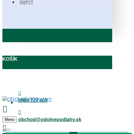
DOPYT
KOŠÍK
0908 727 405
obchod@odolnepodlahy.sk
Menu