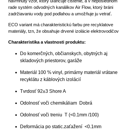
navrhnutý vzor, ktorý uľahčuje čistenie, a v neposlednom
rade systém odvodných kanálikov Air Flow, ktorý bráni
zadržiavaniu vody pod podlahou a umožňuje ju vetrať.
ECO variant má charakteristickú farbu pre recyklatove
materiály, tzn, že obsahuje drvené izolácie elektrovodičov
Charakteristika a vlastnosti produktu:
Do komerčných, občianskych, obytných aj
skladových priestorov, garáže
Materiál 100 % vinyl, primárny materiál vrátane
recyklátu z káblových izolácií
Tvrdosť 92±3 Shore A
Odolnosť voči chemikáliam Dobrá
Odolnosť voči treniu T (<0.1mm /100)
Deformácia po static.zaťažení <0.1mm