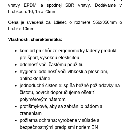
vrstvy EPDM a spodnej SBR vrstvy. Dodávame v
hrúbkach: 10, 15 a 20mm
Cena je uvedená za 1dielec o rozmere 956x956mm o
hrúbke 10mm
Vlastnosti, charakteristika:
komfort pri chôdzi: ergonomicky ladený produkt
pre šport, vysokou elesticitou
odolnosť voči častému použitiu
hygiena: odolnosť voči vlhkosti a plesniam,
antibakteriálne
jednoduché čistenie: spĺňa bežné požiadavky na
čistotu, povrch doporučujeme ošetriť
polymérovým náterom.
protišmykové, aby sa zabránilo pádom a
zraneniam
požiarna ochrana: vyrobené v súlade s
bezpečnostnými predpismi noriem EN