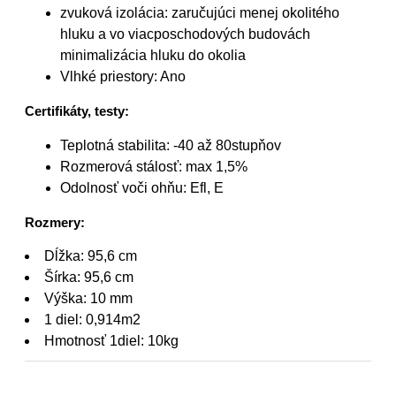
zvuková izolácia: zaručujúci menej okolitého
hluku a vo viacposchodových budovách
minimalizácia hluku do okolia
Vlhké priestory: Ano
Certifikáty, testy:
Teplotná stabilita: -40 až 80stupňov
Rozmerová stálosť: max 1,5%
Odolnosť voči ohňu: Efl, E
Rozmery:
Dĺžka: 95,6 cm
Šírka: 95,6 cm
Výška: 10 mm
1 diel: 0,914m2
Hmotnosť 1diel: 10kg