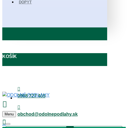
DOPYT
KOŠÍK
0908 727 405
obchod@odolnepodlahy.sk
Menu