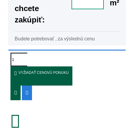
m²
chcete
zakúpiť:
Budete potrebovať
, za výslednú cenu
VYŽIADAŤ CENOVÚ PONUKU