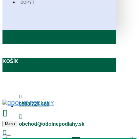
DOPYT
KOŠÍK
0908 727 405
obchod@odolnepodlahy.sk
Menu