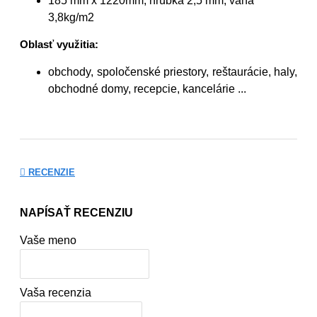
185 mm x 1220m
m, hrúbka 2,5 mm, váha
3,8kg/m2
Oblasť využitia:
obchody, spoločenské priestory, reštaurácie, haly,
obchodné domy, recepcie, kancelárie ...
RECENZIE
NAPÍSAŤ RECENZIU
Vaše meno
Vaša recenzia