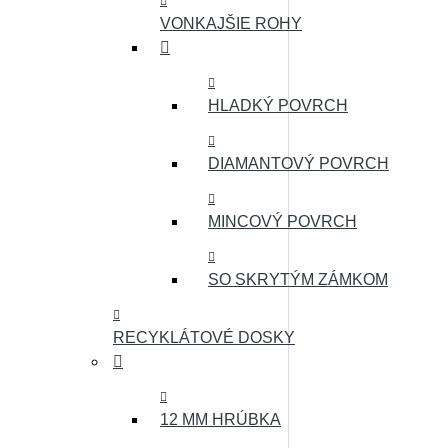
VONKAJŠIE ROHY
HLADKÝ POVRCH
DIAMANTOVÝ POVRCH
MINCOVÝ POVRCH
SO SKRYTÝM ZÁMKOM
RECYKLÁTOVÉ DOSKY
12 MM HRÚBKA