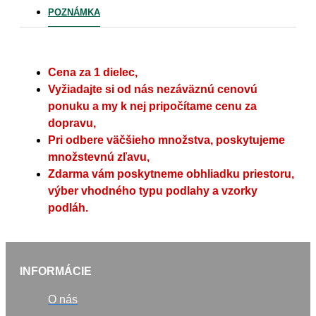
POZNÁMKA
Cena za 1 dielec,
Vyžiadajte si od nás nezáväznú cenovú
ponuku a my k nej pripočítame cenu za
dopravu,
Pri odbere väčšieho množstva, poskytujeme
množstevnú zľavu,
Zdarma vám poskytneme obhliadku priestoru,
výber vhodného typu podlahy a vzorky
podláh.
INFORMÁCIE
O nás