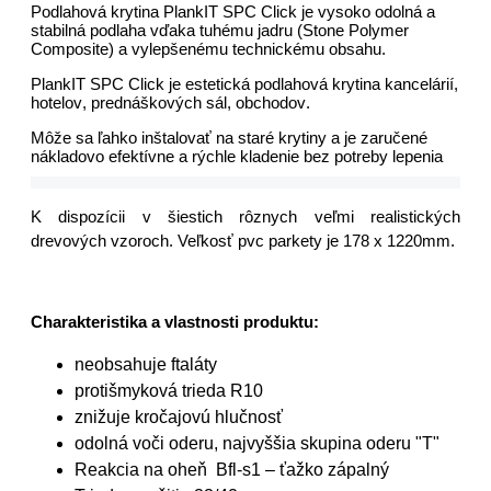
Podlahová krytina PlankIT SPC Click je vysoko odolná a
stabilná podlaha vďaka tuhému jadru (Stone Polymer
Composite) a vylepšenému technickému obsahu.
PlankIT SPC Click je estetická podlahová krytina kancelárií,
hotelov, prednáškových sál, obchodov.
Môže sa ľahko inštalovať na staré krytiny a je zaručené
nákladovo efektívne a rýchle kladenie bez potreby lepenia
K dispozícii v šiestich rôznych veľmi realistických
drevových vzoroch. Veľkosť pvc parkety je 178 x 1220mm.
Charakteristika a vlastnosti produktu:
neobsahuje ftaláty
protišmyková trieda R10
znižuje kročajovú hlučnosť
odolná voči oderu, najvyššia skupina oderu "T"
Reakcia na oheň Bfl-s1 – ťažko zápalný