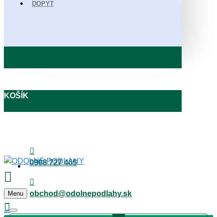
DOPYT
KOŠÍK
0908 727 405
obchod@odolnepodlahy.sk
Menu