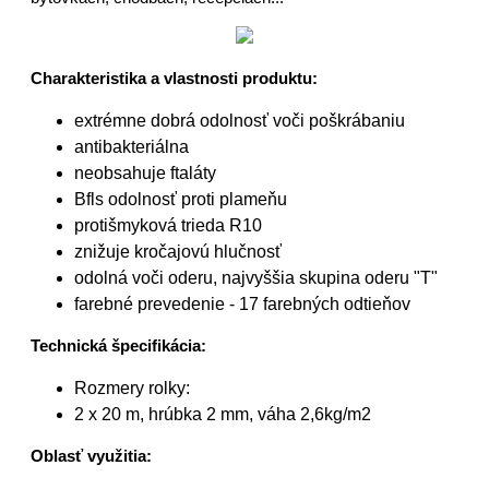
Charakteristika a vlastnosti produktu:
extrémne dobrá odolnosť voči poškrábaniu
antibakteriálna
neobsahuje ftaláty
Bfls odolnosť proti plameňu
protišmyková trieda R10
znižuje kročajovú hlučnosť
odolná voči oderu, najvyššia skupina oderu "T"
farebné prevedenie - 17 farebných odtieňov
Technická špecifikácia:
Rozmery rolky:
2 x 20 m, hrúbka 2 mm, váha 2,6kg/m2
Oblasť využitia: