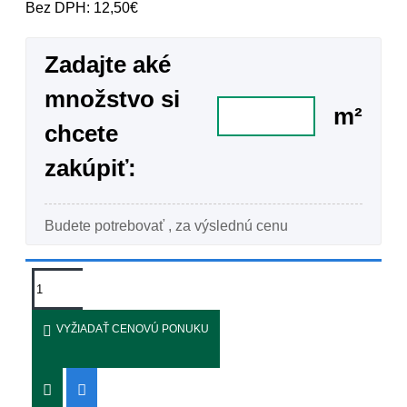
Bez DPH: 12,50€
Zadajte aké
množstvo si
m²
chcete
zakúpiť:
Budete potrebovať
, za výslednú cenu
VYŽIADAŤ CENOVÚ PONUKU