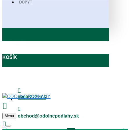
DOPYT
KOŠÍK
0908 727 405
obchod@odolnepodlahy.sk
Menu