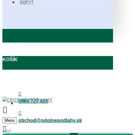
DOPYT
KOŠÍK
0908 727 405
obchod@odolnepodlahy.sk
Menu