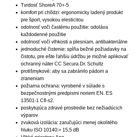
Tvrdosť ShoreA 70+-5
komfort pri chôdzi: ergonomicky ladený produkt
pre šport, vysokou elesticitou
odolnosť voči častému použitie: odoláva
každodenné použitie
odolnosť voči vlhkosti a plesniam, antibakteriálne
jednoduché čistenie: spĺňa bežné požiadavky na
čistotu, pre ešte ľahšiu údržbu je možné aplikovať
ochranný náter CC Secura Dr. Schultz
protišmykové: aby sa zabránilo pádom a
zraneniam
požiarna ochrana: vyrobené v súlade s
bezpečnostnými predpismi noriem EN. ES
13501-1 Cfl-s2.
poskytujúca zdravé prostredie bez nežiadúcich
výparov
zvuková izolácia: zaručujúci menej okolitého
hluku ISO 10140:> 15,5 dB