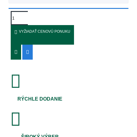
VYŽIADAŤ CENOVÚ PONUKU
RÝCHLE DODANIE
ŠIROKÝ VÝBER