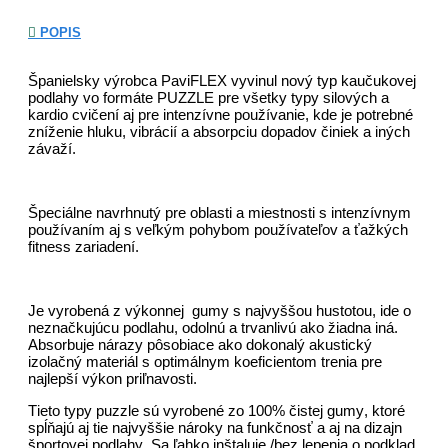
POPIS
Španielsky výrobca PaviFLEX vyvinul nový typ kaučukovej
podlahy vo formáte PUZZLE pre všetky typy silových a
kardio cvičení aj pre intenzívne používanie, kde je potrebné
zníženie hluku, vibrácií a absorpciu dopadov činiek a iných
závaží.
Špeciálne navrhnutý pre oblasti a miestnosti s intenzívnym
používaním aj s veľkým pohybom používateľov a ťažkých
fitness zariadení.
Je vyrobená z výkonnej gumy s najvyššou hustotou, ide o
neznačkujúcu podlahu, odolnú a trvanlivú ako žiadna iná.
Absorbuje nárazy pôsobiace ako dokonalý akustický
izolačný materiál s optimálnym koeficientom trenia pre
najlepší výkon priľnavosti.
Tieto typy puzzle sú vyrobené zo 100% čistej gumy, ktoré
spĺňajú aj tie najvyššie nároky na funkčnosť a aj na dizajn
športovej podlahy. Sa ľahko inštaluje /bez lepenia o podklad