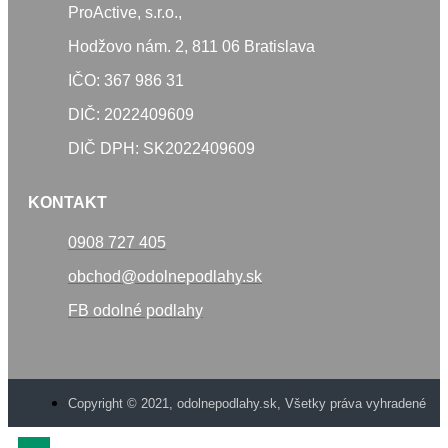
ProActive, s.r.o.,
Hodžovo nám. 2, 811 06 Bratislava
IČO: 367 986 31
DIČ: 2022409609
DIČ DPH: SK2022409609
KONTAKT
0908 727 405
obchod@odolnepodlahy.sk
FB odolné podlahy
Copyright © 2021, odolnepodlahy.sk, Všetky práva vyhradené