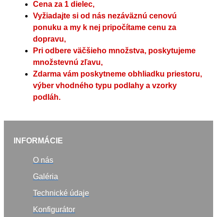
Cena za 1 dielec,
Vyžiadajte si od nás nezáväznú cenovú
ponuku a my k nej pripočítame cenu za
dopravu,
Pri odbere väčšieho množstva, poskytujeme
množstevnú zľavu,
Zdarma vám poskytneme obhliadku priestoru,
výber vhodného typu podlahy a vzorky
podláh.
INFORMÁCIE
O nás
Galéria
Technické údaje
Konfigurátor