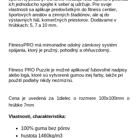
ich jednoducho spojíte k sebe/ aj udržuje. Pre svoje
vlastnosti sa aplikuje predovšetkým do fitness centier,
športových areálov a zimných štadiónov, ale aj do
výstavných hál, komerčných priestorov. Dodávame v
hrúbkach: 5, 7 a 10 mm.
FitnessPRO má mimoriadne odolný zámkový systém
spájania, ktorý je pružný, pohodlný a ohňuvzdorný.
Fitness PRO Puzzle je možné aplikovať ľubovoľné nadpisy
alebo logá, ktoré sú vytvorené gumou inej farby, takže pri
použití podlahy nikdy nezmiznú.
Cena je uvedená za 1dielec o rozmere 100x100mm o
hrúbke 7mm
Vlastnosti, charakteristika:
100% guma bez pórov
hustota 1460kg/m3