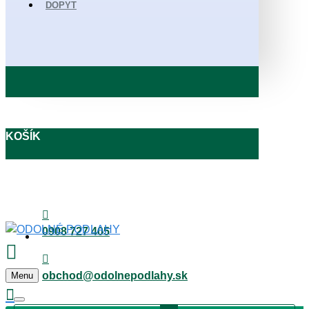
DOPYT
KOŠÍK
0908 727 405
obchod@odolnepodlahy.sk
Menu