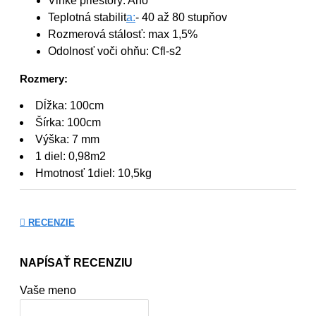
Vlhké priestory: Ano
Teplotná stabilit
a:
- 40 až 80 stupňov
Rozmerová stálosť: max 1,5%
Odolnosť voči ohňu: Cfl-s2
Rozmery:
Dĺžka: 100cm
Šírka: 100cm
Výška: 7 mm
1 diel: 0,98m2
Hmotnosť 1diel: 10,5kg
RECENZIE
NAPÍSAŤ RECENZIU
Vaše meno