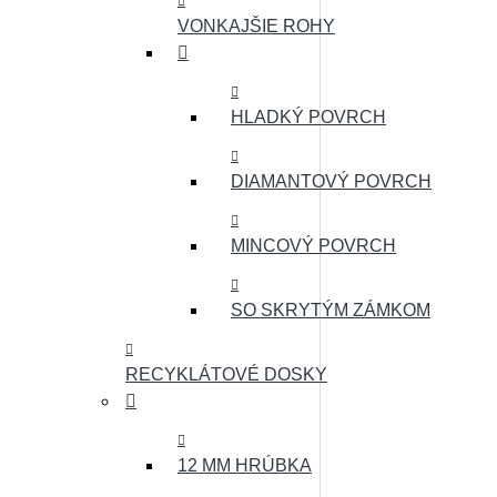
VONKAJŠIE ROHY
HLADKÝ POVRCH
DIAMANTOVÝ POVRCH
MINCOVÝ POVRCH
SO SKRYTÝM ZÁMKOM
RECYKLÁTOVÉ DOSKY
12 MM HRÚBKA