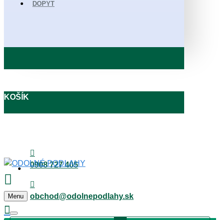
DOPYT
KOŠÍK
0908 727 405
obchod@odolnepodlahy.sk
Menu