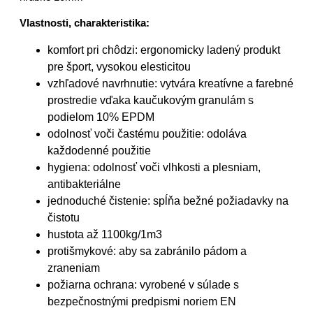
Vlastnosti, charakteristika:
komfort pri chôdzi: ergonomicky ladený produkt
pre šport, vysokou elesticitou
vzhľadové navrhnutie: vytvára kreatívne a farebné
prostredie vďaka kaučukovým granulám s
podielom 10% EPDM
odolnosť voči častému použitie: odoláva
každodenné použitie
hygiena: odolnosť voči vlhkosti a plesniam,
antibakteriálne
jednoduché čistenie: spĺňa bežné požiadavky na
čistotu
hustota až 1100kg/1m3
protišmykové: aby sa zabránilo pádom a
zraneniam
požiarna ochrana: vyrobené v súlade s
bezpečnostnými predpismi noriem EN