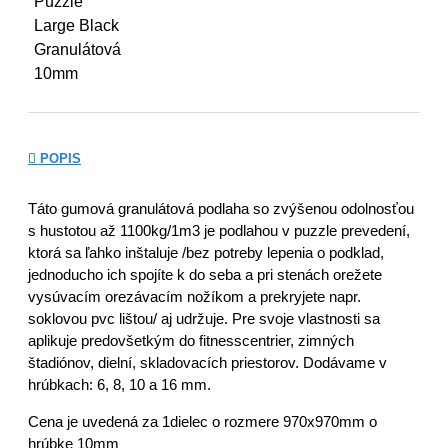
POPIS
Táto gumová granulátová podlaha so zvýšenou odolnosťou
s hustotou až 1100kg/1m3 je podlahou v puzzle prevedení,
ktorá sa ľahko inštaluje /bez potreby lepenia o podklad,
jednoducho ich spojíte k do seba a pri stenách orežete
vysúvacím orezávacím nožíkom a prekryjete napr.
soklovou pvc lištou/ aj udržuje. Pre svoje vlastnosti sa
aplikuje predovšetkým do fitnesscentrier, zimných
štadiónov, dielní, skladovacích priestorov. Dodávame v
hrúbkach: 6, 8, 10 a 16 mm.
Cena je uvedená za 1dielec o rozmere 970x970mm o
hrúbke 10mm