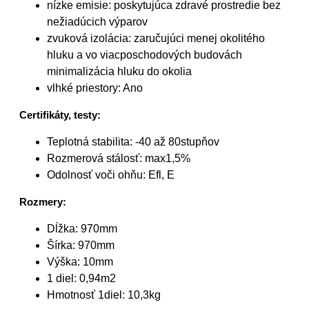
nízke emisie: poskytujúca zdravé prostredie bez
nežiadúcich výparov
zvuková izolácia: zaručujúci menej okolitého
hluku a vo viacposchodových budovách
minimalizácia hluku do okolia
vlhké priestory: Ano
Certifikáty, testy:
Teplotná stabilita: -40 až 80stupňov
Rozmerová stálosť: max1,5%
Odolnosť voči ohňu: Efl, E
Rozmery:
Dĺžka: 970mm
Šírka: 970mm
Výška: 10mm
1 diel: 0,94m2
Hmotnosť 1diel: 10,3kg