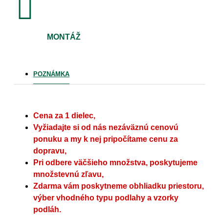
MONTÁŽ
POZNÁMKA
Cena za 1 dielec,
Vyžiadajte si od nás nezáväznú cenovú
ponuku a my k nej pripočítame cenu za
dopravu,
Pri odbere väčšieho množstva, poskytujeme
množstevnú zľavu,
Zdarma vám poskytneme obhliadku priestoru,
výber vhodného typu podlahy a vzorky
podláh.