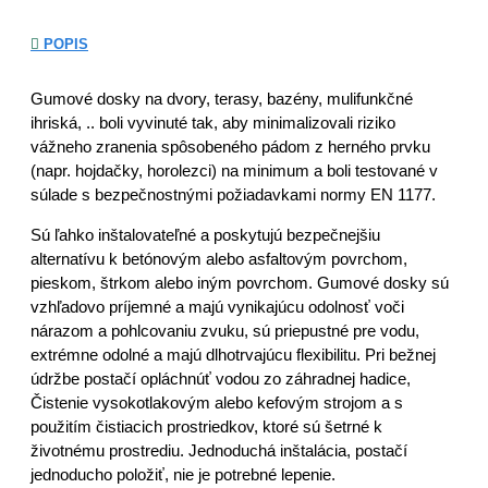
POPIS
Gumové dosky na dvory, terasy, bazény, mulifunkčné
ihriská, .. boli vyvinuté tak, aby minimalizovali riziko
vážneho zranenia spôsobeného pádom z herného prvku
(napr. hojdačky, horolezci) na minimum a boli testované v
súlade s bezpečnostnými požiadavkami normy EN 1177.
Sú ľahko inštalovateľné a poskytujú bezpečnejšiu
alternatívu k betónovým alebo asfaltovým povrchom,
pieskom, štrkom alebo iným povrchom. Gumové dosky sú
vzhľadovo príjemné a majú vynikajúcu odolnosť voči
nárazom a pohlcovaniu zvuku, sú priepustné pre vodu,
extrémne odolné a majú dlhotrvajúcu flexibilitu. Pri bežnej
údržbe postačí opláchnúť vodou zo záhradnej hadice,
Čistenie vysokotlakovým alebo kefovým strojom a s
použitím čistiacich prostriedkov, ktoré sú šetrné k
životnému prostrediu. Jednoduchá inštalácia, postačí
jednoducho položiť, nie je potrebné lepenie.