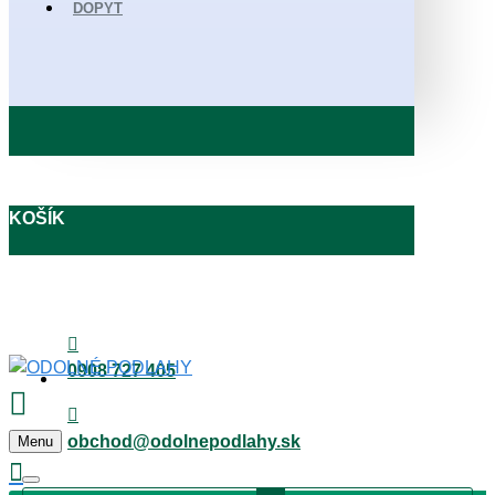
DOPYT
KOŠÍK
0908 727 405
obchod@odolnepodlahy.sk
Menu