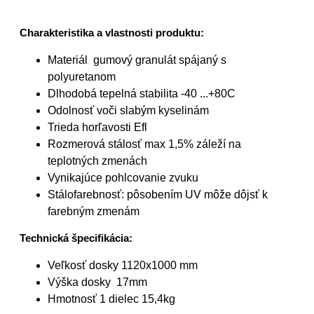
Charakteristika a vlastnosti produktu:
Materiál gumový granulát spájaný s
polyuretanom
Dlhodobá tepelná stabilita -40 ...+80C
Odolnosť voči slabým kyselinám
Trieda horľavosti Efl
Rozmerová stálosť max 1,5% záleží na
teplotných zmenách
Vynikajúce pohlcovanie zvuku
Stálofarebnosť: pôsobením UV môže dôjsť k
farebným zmenám
Technická špecifikácia:
Veľkosť dosky 1120x1000 mm
Výška dosky 17mm
Hmotnosť 1 dielec 15,4kg