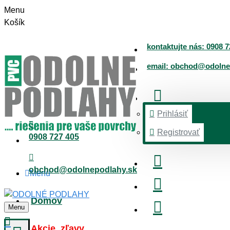
Menu
Košík
kontaktujte nás: 0908 7
email: obchod@odolne
Prihlásiť
Registrovať
0908 727 405
obchod@odolnepodlahy.sk
Menu
Domov
Menu
Akcie, zľavy