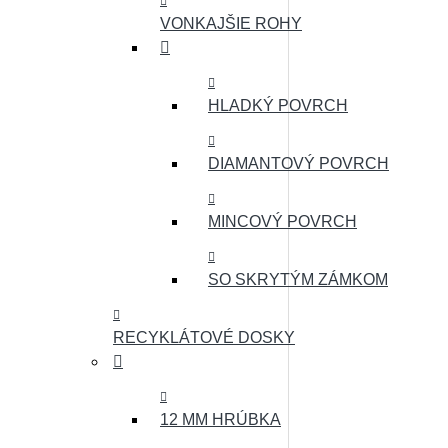
VONKAJŠIE ROHY
HLADKÝ POVRCH
DIAMANTOVÝ POVRCH
MINCOVÝ POVRCH
SO SKRYTÝM ZÁMKOM
RECYKLÁTOVÉ DOSKY
12 MM HRÚBKA