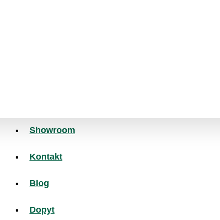
MINCOVÝ POVRCH
NÁJAZDOVÉ HRANY
MINCOVÝ POVRCH
HLADKÝ POVRCH
Showroom
DIAMANTOVÝ POVRCH
Kontakt
VONKAJŠIE ROHY
Blog
DIAMANTOVÝ POVRCH
Dopyt