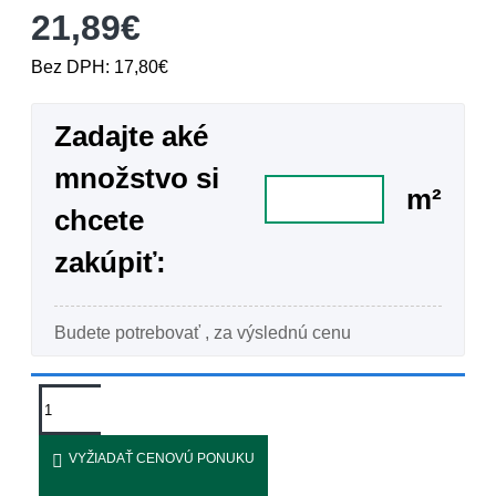
21,89€
Bez DPH: 17,80€
Zadajte aké
množstvo si
m²
chcete
zakúpiť:
Budete potrebovať
, za výslednú cenu
VYŽIADAŤ CENOVÚ PONUKU