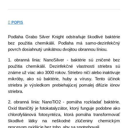
POPIS
Podlaha Grabo Silver Knight odstraňuje škodlivé baktérie
bez použitia chemikálií. Podlaha má samo-dezinfekčný
povrch dosiahnutý unikátnou dvojitou obrannou líniou.
1. obranná línia: NanoSilver - baktérie sú zničené bez
použitia chemikálií. Dezinfekčné vlastnosti striebra sú
známe už viac ako 3000 rokov. Striebro ničí alebo inaktivuje
mikróby, ako sú baktérie, huby a vírusy. Tento účinok
striebra je výsledkom prebiehajúcej pomalej difúzie iónov
striebra.
2. obranná línia: NanoTiO2 - pomáha rozkladať baktérie.
Oxid titaničitý je fotokatalyzátor, ktorý funguje podobne ako
chlorofyliánová fotosyntéza, ktorá pomáha transformovať
škodlivé látky na neškodné zlúčeniny chemickým
procesom oxidácie bez toho, aby sa spotrebovali.