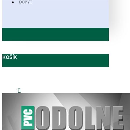
DOPYT
KOŠÍK
0908 727 405
obchod@odolnepodlahy.sk