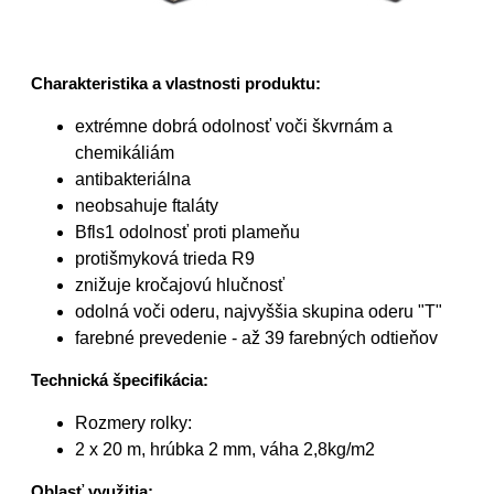
Charakteristika a vlastnosti produktu:
extrémne dobrá odolnosť voči škvrnám a
chemikáliám
antibakteriálna
neobsahuje ftaláty
Bfls1 odolnosť proti plameňu
protišmyková trieda R9
znižuje kročajovú hlučnosť
odolná voči oderu, najvyššia skupina oderu "T"
farebné prevedenie - až 39 farebných odtieňov
Technická špecifikácia:
Rozmery rolky:
2 x 20 m, hrúbka 2 mm, váha 2,8kg/m2
Oblasť využitia: