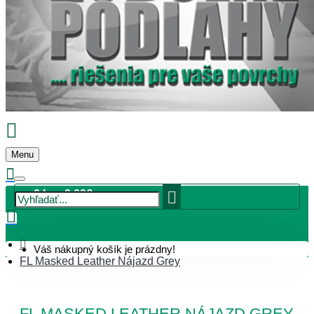
Menu
0 ks - 0,00€
Váš nákupný košík je prázdny!
FL Masked Leather Nájazd Grey
FL MASKED LEATHER NÁJAZD GREY