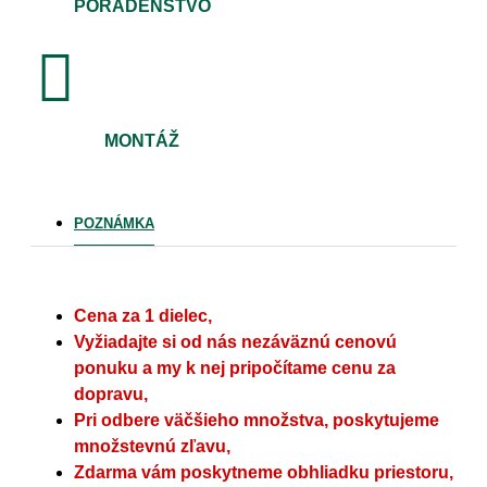
PORADENSTVO
MONTÁŽ
POZNÁMKA
Cena za 1 dielec,
Vyžiadajte si od nás nezáväznú cenovú
ponuku a my k nej pripočítame cenu za
dopravu,
Pri odbere väčšieho množstva, poskytujeme
množstevnú zľavu,
Zdarma vám poskytneme obhliadku priestoru,