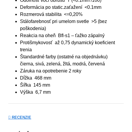
Odolnosť voči obrusu T (<0.1mm /100)
Deformácia po static.zaťažení <0.1mm
Rozmerová stabilita <=0,20%
Stálofarebnosť pri umelom svetle >5 (bez
poškodenia)
Reakcia na oheň Bfl-s1 – ťažko zápalný
Protišmykovosť až 0,75 dynamický koeficient
trenia
Štandardné farby (ostatné na objednávku)
čierna, sivá, zelená, žltá, modrá, červená
Záruka na opotrebenie 2 roky
Dĺžka 468 mm
Šířka 145 mm
Výška 6,7 mm
RECENZIE