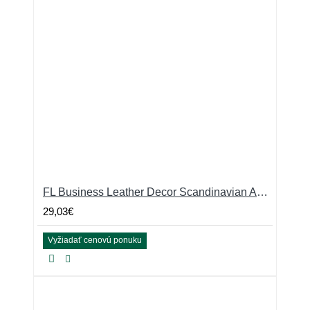
FL Business Leather Decor Scandinavian Antracit
29,03€
Vyžiadať cenovú ponuku