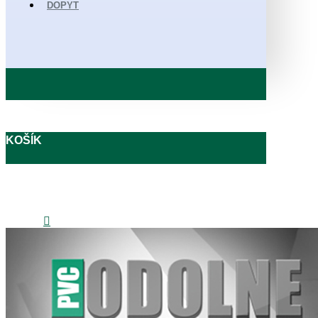
DOPYT
KOŠÍK
0908 727 405
obchod@odolnepodlahy.sk