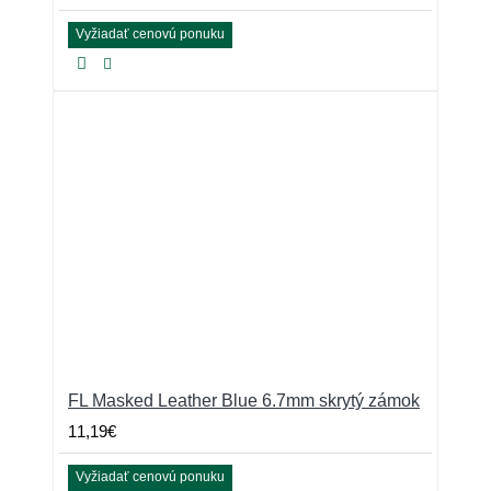
Vyžiadať cenovú ponuku
FL Masked Leather Blue 6.7mm skrytý zámok
11,19€
Vyžiadať cenovú ponuku